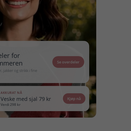
ler for
mmeren
Se overdeler
 jakker og strikk i fine
AKKURAT NÅ
Veske med sjal 79 kr
Kjøp nå
Verdi 298 kr