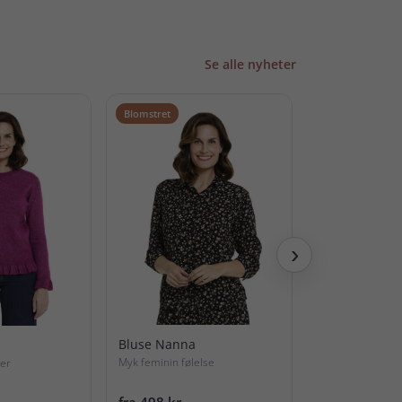
Se alle nyheter
Blomstret
Behagelig
›
Bluse Nanna
Bukse Baggy
Myk feminin følelse
jer
Ledig passform
fra 498 kr