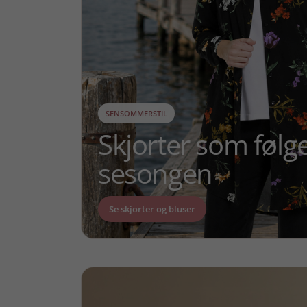
SENSOMMERSTIL
Skjorter som følg
sesongen
Se skjorter og bluser