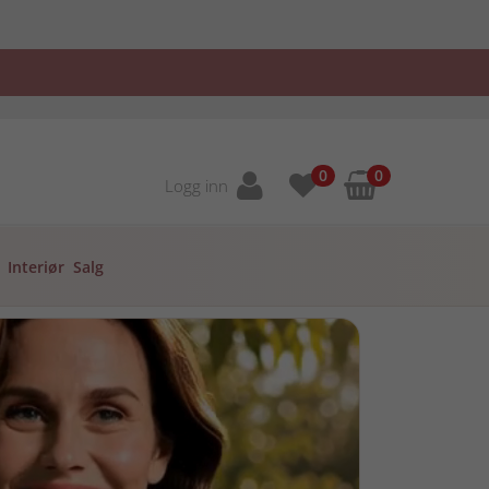
0
0
Logg inn
Interiør
Salg