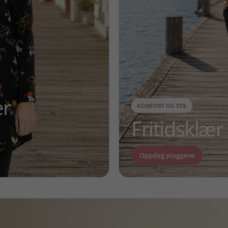
er
KOMFORT OG STIL
Fritidsklær
Oppdag plaggene