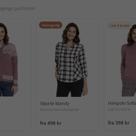
hagelige passformer.
Sesongvalg
Lett å bruke
Halvpolo Sofi
Skjorte Mandy
Lett å matche
Klassisk bomullsskjorte
fra 398 kr
fra 498 kr