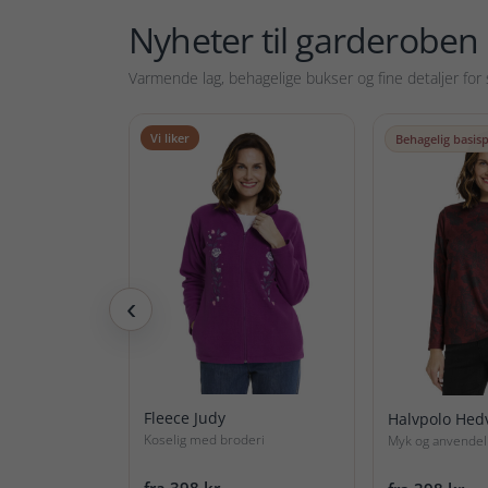
Nyheter til garderoben
Varmende lag, behagelige bukser og fine detaljer fo
Vi liker
Behagelig basis
‹
Fleece Judy
Halvpolo Hed
Koselig med broderi
Myk og anvendel