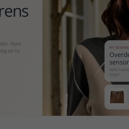
rens
elder. Myke
NY SESONG
ig stil for
Overde
senso
Myke topper,
farger.