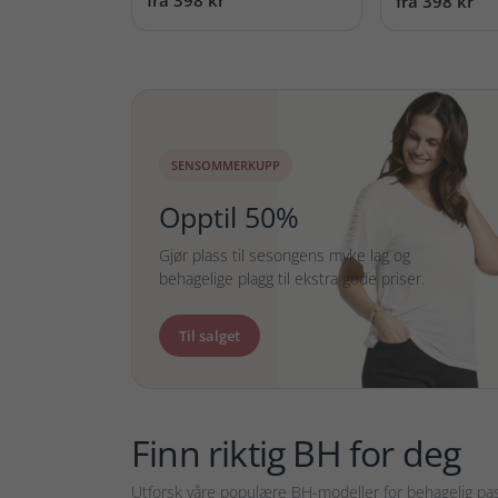
fra 398 kr
fra 398 kr
SENSOMMERKUPP
Opptil 50%
Gjør plass til sesongens myke lag og
behagelige plagg til ekstra gode priser.
Til salget
Finn riktig BH for deg
Utforsk våre populære BH-modeller for behagelig pas