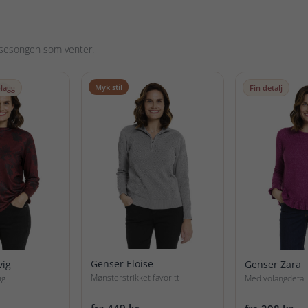
r sesongen som venter.
Myk stil
plagg
Fin detalj
Genser Eloise
vig
Genser Zara
Mønsterstrikket favoritt
ig
Med volangdetal
fra 449 kr