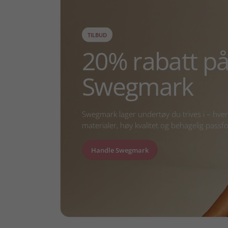
TILBUD
20% rabatt på 
Swegmark
Swegmark lager undertøy du trives i – hve
materialer, høy kvalitet og behagelig passf
Handle Swegmark