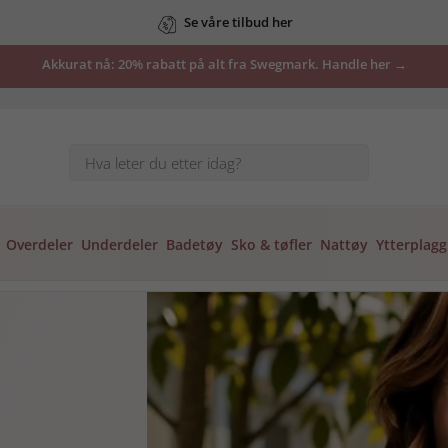
Åpent kjøp i 30 dager – enkelt og greit
Akkurat nå: 20% rabatt på alt fra Swegmark. Handle her →
Overdeler
Underdeler
Badetøy
Sko & tøfler
Nattøy
Ytterplagg