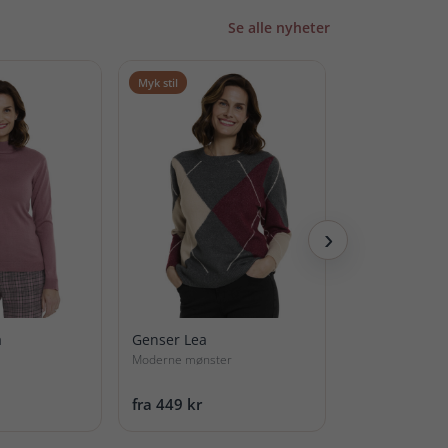
Se alle nyheter
Myk stil
Pent kledd
›
a
Genser Lea
Kjole Berit
Moderne mønster
Myk strikket stil
fra 449 kr
fra 398 kr