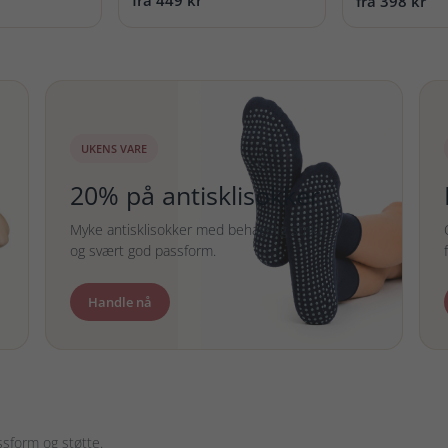
fra 398 kr
UKENS VARE
20% på antisklisokker
Myke antisklisokker med behagelig strikk
og svært god passform.
Handle nå
sform og støtte.