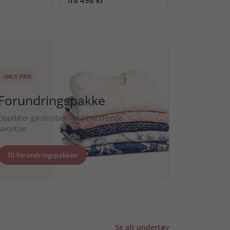
fr. 298 kr
HALV PRIS
Forundringspakke
Oppdater garderoben med matchende
favoritter.
Til forundringspakken
Se alt undertøy