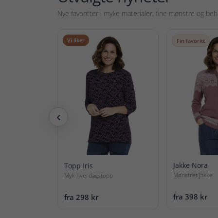
Nye favoritter i myke materialer, fine mønstre og be
Vi liker
Fin favoritt
‹
Jakke Nora
Topp Iris
Mønstret jakke
Myk hverdagstopp
fra 398 kr
fra 298 kr