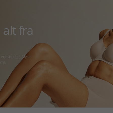
alt fra
r eneste dag. Myke
orm.