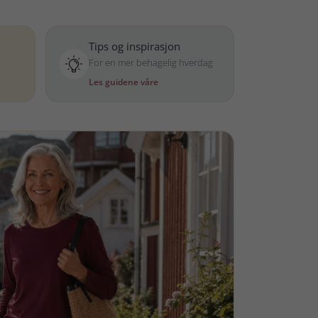
Tips og inspirasjon
For en mer behagelig hverdag
Les guidene våre