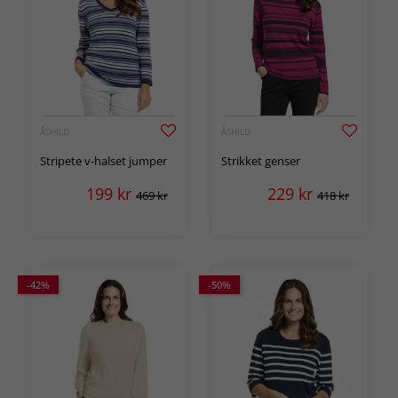
ÅSHILD
ÅSHILD
Stripete v-halset jumper
Strikket genser
199
kr
229
kr
469 kr
418 kr
-42%
-50%