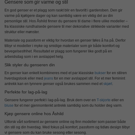
Gensere som gir varme og stil
En god genser er et plagg som raskt blir en favoritt i garderoben. Den gir
varme på kjøligere dager og kan samtidig være en viktig del av din
personlige stil. Hos Åshild finner du
gensere til dame
i flere ulike modeller –
fra klassiske rundhalsede gensere til mer dekorative strikkede varianter med
struktur eller mønster.
Materiale og passform er viktig for hvordan en genser føles å ha på. Derfor
tilbyr vi modeller i myke og smidige materialer som gir både komfort og
bevegelsesfrihet. Resultatet er plagg som fungerer like godt på en
arbeidsdag som i en avslappet helg.
Slik styler du genseren din
En genser kan enkelt kombineres med et par klassiske
bukser
for en stilren
hverdagslook eller med
jeans
for en mer avslappet stil. For et mer feminint
antrekk kan en tynnere genser også brukes sammen med et
skjørt
.
Perfekte for lag-på-lag
Gensere fungerer perfekt i lag-på-lag. Bruk dem over en
T-skjorte
eller en
bluse
for et mer gjennomtenkt antrekk samtidig som du holder deg varm.
Kjøp gensere online hos Åshild
Utforsk vårt sortiment av gensere online og finn modeller som passer både
din stil og din hverdag. Med fokus på komfort, passform og tidløs design tilbyr
vi gensere som du kan bruke sesong etter sesong.