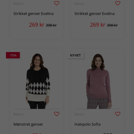
ÅSHILD
ÅSHILD
Strikket genser Evelina
Strikket genser Evelina
269
kr
269
kr
398 kr
398 kr
-75%
NYHET
ÅSHILD
ÅSHILD
Mønstret genser
Halvpolo Sofia