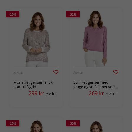
-25%
-32%
ÅSHILD
ÅSHILD
Mønstret genser i myk
Strikket genser med
bomull Sigrid
krage og små, innvevde
opphøyde prikker, Peggy
299
kr
269
kr
398 kr
398 kr
-25%
-33%