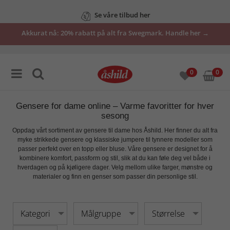
Se våre tilbud her
Akkurat nå: 20% rabatt på alt fra Swegmark. Handle her →
0
0
Gensere for dame online – Varme favoritter for hver
sesong
Oppdag vårt sortiment av
gensere til dame
hos Åshild. Her finner du alt fra
myke strikkede gensere og klassiske jumpere til tynnere modeller som
passer perfekt over en topp eller bluse. Våre gensere er designet for å
kombinere
komfort, passform og stil
, slik at du kan føle deg vel både i
hverdagen og på kjøligere dager. Velg mellom ulike farger, mønstre og
materialer og finn en genser som passer din personlige stil.
Kategori
Målgruppe
Størrelse