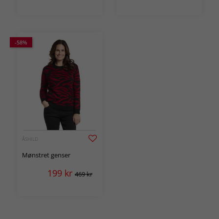
-58%
ÅSHILD
Mønstret genser
199
kr
469 kr