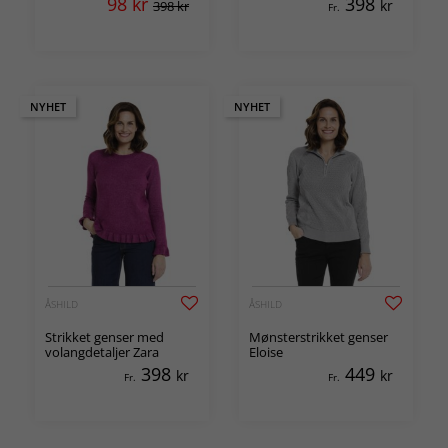
98
kr
398
kr
398 kr
Fr.
NYHET
NYHET
ÅSHILD
ÅSHILD
Strikket genser med
Mønsterstrikket genser
volangdetaljer Zara
Eloise
398
449
kr
kr
Fr.
Fr.