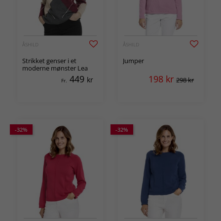
ÅSHILD
ÅSHILD
Strikket genser i et
Jumper
moderne mønster Lea
449
198
kr
kr
298 kr
Fr.
-32%
-32%