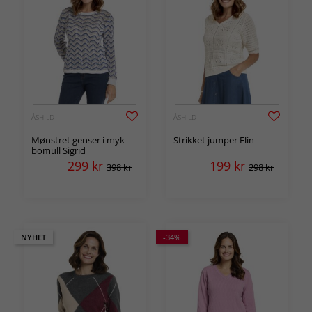
ÅSHILD
ÅSHILD
Mønstret genser i myk
Strikket jumper Elin
bomull Sigrid
299
kr
199
kr
398 kr
298 kr
NYHET
-34%