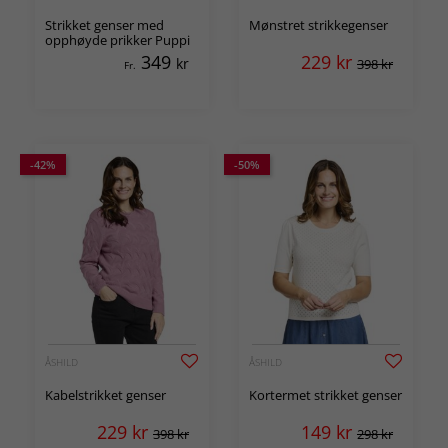
Strikket genser med
Mønstret strikkegenser
opphøyde prikker Puppi
349
229
kr
kr
398 kr
Fr.
-42%
-50%
ÅSHILD
ÅSHILD
Kabelstrikket genser
Kortermet strikket genser
229
kr
149
kr
398 kr
298 kr