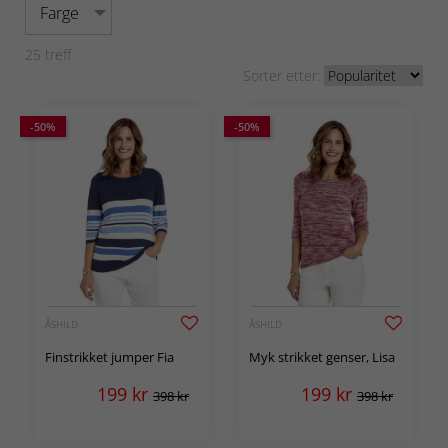
Farge
25
treff
Sorter etter:
-50%
-50%
ÅSHILD
ÅSHILD
Finstrikket jumper Fia
Myk strikket genser, Lisa
199
kr
199
kr
398 kr
398 kr