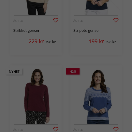
ÅSHILD
ÅSHILD
Strikket genser
Stripete genser
229
kr
199
kr
398 kr
398 kr
NYHET
-42%
ÅSHILD
ÅSHILD