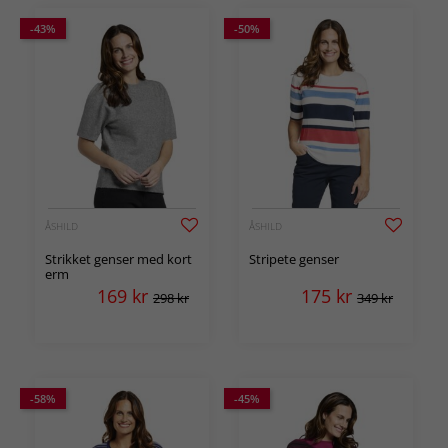
-43%
-50%
ÅSHILD
ÅSHILD
Strikket genser med kort
Stripete genser
erm
169
kr
175
kr
298 kr
349 kr
-58%
-45%