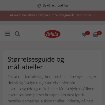
Se våre tilbud her
Akkurat nå: 20% rabatt på alt fra Swegmark. Handle her →
0
0
Størrelsesguide og
måltabeller
For at du skal føle deg komfortabel i dine nye klær, er
det viktig å velge riktig størrelse. Med vår
størrelsesguide og måltabeller får du hjelp til å finne
størrelsen som passer kroppen din best før du
bestiller dameklær, t-skjorter eller undertøy på nett.