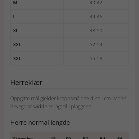
M
40-42
L
44-46
XL
48-50
XXL
52-54
3XL
56-58
Herreklær
Oppgitte mål gjelder kroppsmålene dine i cm. Merk!
Bevegelsesvidde er lagt til i plaggene.
Herre normal lengde
Størrelse
48
50
52
54
56