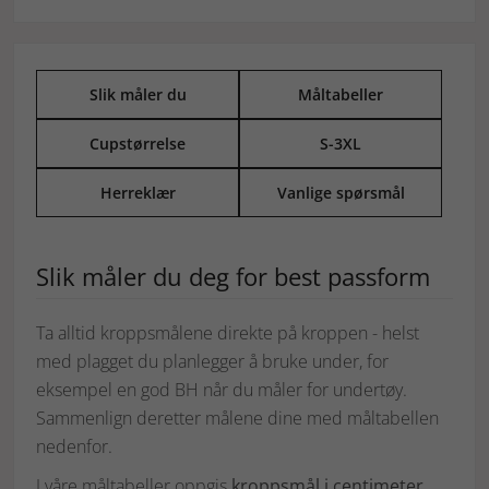
Slik måler du
Måltabeller
Cupstørrelse
S-3XL
Herreklær
Vanlige spørsmål
Slik måler du deg for best passform
Ta alltid kroppsmålene direkte på kroppen - helst
med plagget du planlegger å bruke under, for
eksempel en god BH når du måler for undertøy.
Sammenlign deretter målene dine med måltabellen
nedenfor.
I våre måltabeller oppgis
kroppsmål i centimeter
.