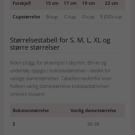
Forskjell
15 cm
17 cm
19 cm
22 cm
Cupstørrelse
B-cup
C-cup
D-cup
E (DD)-cup
Størrelsestabell for S, M, L, XL og
større størrelser
Noen plagg, for eksempel t-skjorter, BH-er og
undertøy, oppgis i bokstavstørrelser i stedet for
vanlige damestørrelser. Tabellen nedenfor viser
hvilken vanlig damestørrelse bokstavstørrelsen
omtrent tilsvarer.
Bokstavstørrelse
Vanlig damestørrelse
S
36-38