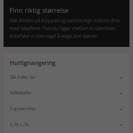
Finn riktig størrelse
Mål direkte på kroppen og sammenlign målene dine
med tabellene. Hvis du ligger mellom to størrelser,
anbefaler vi som regel å velge den største.
Hurtignavigering
Slik måler du
→
Måltabeller
→
Cupstørrelse
→
S, M, L, XL
→