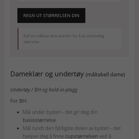
REGN UT STØRRELSEN DIN
Fyll inn målene dine ovenfor for å se omtrentlig
størrelse.
Dameklær og undertøy
(måltabell dame)
Undertøy / BH og hold-in-plagg
For BH:
Mål under bysten - det gir deg din
basisstørrelse
.
Mål rundt den fyldigste delen av bysten - det
hjelper deg å finne
cupstørrelsen
ved å