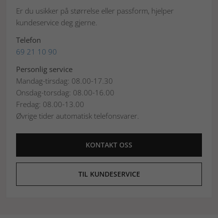
Er du usikker på størrelse eller passform, hjelper
kundeservice deg gjerne.
Telefon
69 21 10 90
Personlig service
Mandag-tirsdag: 08.00-17.30
Onsdag-torsdag: 08.00-16.00
Fredag: 08.00-13.00
Øvrige tider automatisk telefonsvarer.
KONTAKT OSS
TIL KUNDESERVICE