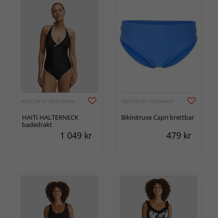
ABECITA BY SWEGMARK
ABECITA BY SWEGMARK
HAITI HALTERNECK
Bikinitruse Capri brettbar
badedrakt
1 049
kr
479
kr