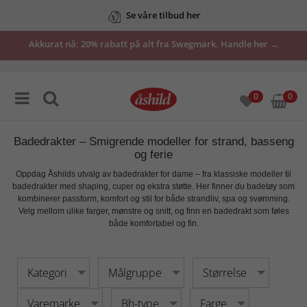
Se våre tilbud her
Akkurat nå: 20% rabatt på alt fra Swegmark. Handle her →
0
0
Badedrakter – Smigrende modeller for strand, basseng
og ferie
Oppdag Åshilds utvalg av
badedrakter for dame
– fra klassiske modeller til
badedrakter med shaping, cuper og ekstra støtte. Her finner du badetøy som
kombinerer
passform, komfort og stil
for både strandliv, spa og svømming.
Velg mellom ulike farger, mønstre og snitt, og finn en badedrakt som føles
både komfortabel og fin.
Kategori
Målgruppe
Størrelse
Varemarke
Bh-type
Farge