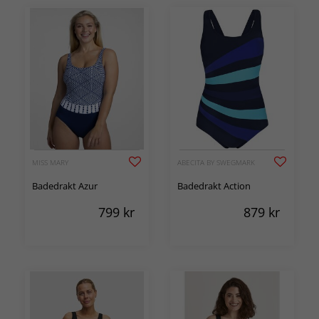
MISS MARY
ABECITA BY SWEGMARK
Badedrakt Azur
Badedrakt Action
799
kr
879
kr