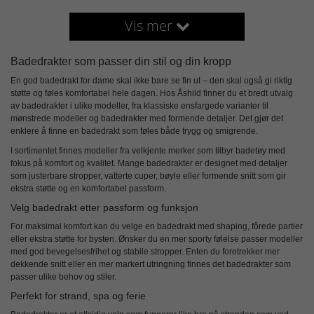
Vis mer
Badedrakter som passer din stil og din kropp
En god
badedrakt for dame
skal ikke bare se fin ut – den skal også gi riktig
støtte og føles komfortabel hele dagen. Hos Åshild finner du et bredt utvalg
av badedrakter i ulike modeller, fra klassiske ensfargede varianter til
mønstrede modeller og badedrakter med formende detaljer. Det gjør det
enklere å finne en badedrakt som føles både trygg og smigrende.
I sortimentet finnes modeller fra velkjente merker som tilbyr badetøy med
fokus på komfort og kvalitet. Mange badedrakter er designet med detaljer
som justerbare stropper, vatterte cuper, bøyle eller formende snitt som gir
ekstra støtte og en komfortabel passform.
Velg badedrakt etter passform og funksjon
For maksimal komfort kan du velge en badedrakt med shaping, fôrede partier
eller ekstra støtte for bysten. Ønsker du en mer sporty følelse passer modeller
med god bevegelsesfrihet og stabile stropper. Enten du foretrekker mer
dekkende snitt eller en mer markert utringning finnes det badedrakter som
passer ulike behov og stiler.
Perfekt for strand, spa og ferie