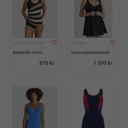
ABECITA BY SWEGMARK
MISS MARY
Badedrakt Action
Aurora badedraktkjole
879
kr
1 099
kr