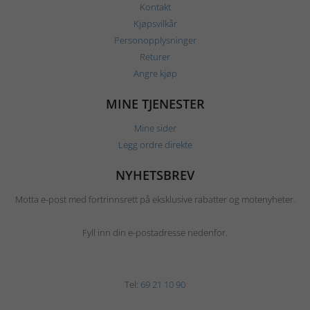
Kontakt
Kjøpsvilkår
Personopplysninger
Returer
Angre kjøp
MINE TJENESTER
Mine sider
Legg ordre direkte
NYHETSBREV
Motta e-post med fortrinnsrett på eksklusive rabatter og motenyheter.
Fyll inn din e-postadresse nedenfor.
Tel:
69 21 10 90