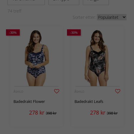
74
treff
Sorter etter:
-30%
-30%
ÅSHILD
ÅSHILD
Badedrakt Flower
Badedrakt Leafs
278
kr
278
kr
398 kr
398 kr