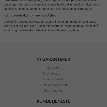
Badedrakter er et allsidig valg som fungerer like bra på stranden som ved
bassenget eller på spa. Kombiner gjerne badedrakten med en luftig
tunika
,
en lett
kjole
eller et par komfortable
shorts
for en komplett strandlook.
Kjøp badedrakter online hos Åshild
Utforsk vårt sortiment av
badedrakter online
og finn modeller som passer
både din stil og din kropp. Filtrer etter størrelse, farge og modell for raskt å
finne riktig badedrakt – perfekt for strand, basseng og ferie.
VI GARANTERER
Trygg levering
Kvalitetsgaranti
Enkelt å handle
30 dagers angrerett
Sikker betaling
KUNDETJENESTE