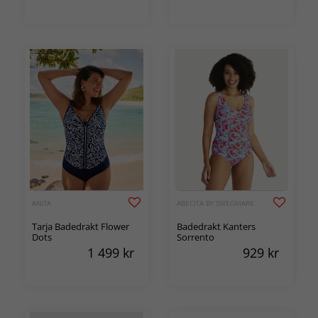
ANITA
ABECITA BY SWEGMARK
Tarja Badedrakt Flower
Badedrakt Kanters
Dots
Sorrento
1 499
kr
929
kr