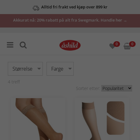
Alltid fri frakt ved kjøp over 899 kr
Akkurat nå: 20% rabatt på alt fra Swegmark. Handle her →
0
0
Størrelse
Farge
4
treff
Sorter etter: