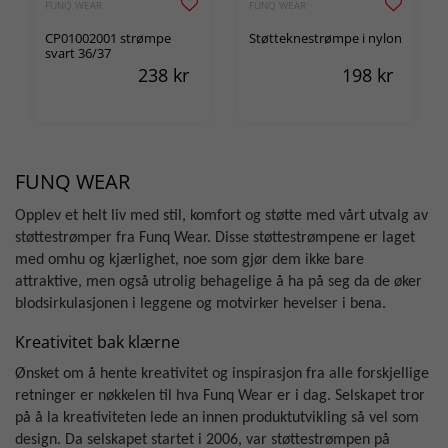
FUNQ WEAR
FUNQ WEAR
CP01002001 strømpe
Støtteknestrømpe i nylon
svart 36/37
238
kr
198
kr
FUNQ WEAR
Opplev et helt liv med stil, komfort og støtte med vårt utvalg av
støttestrømper fra Funq Wear. Disse støttestrømpene er laget
med omhu og kjærlighet, noe som gjør dem ikke bare
attraktive, men også utrolig behagelige å ha på seg da de øker
blodsirkulasjonen i leggene og motvirker hevelser i bena.
Kreativitet bak klærne
Ønsket om å hente kreativitet og inspirasjon fra alle forskjellige
retninger er nøkkelen til hva Funq Wear er i dag. Selskapet tror
på å la kreativiteten lede an innen produktutvikling så vel som
design. Da selskapet startet i 2006, var støttestrømpen på