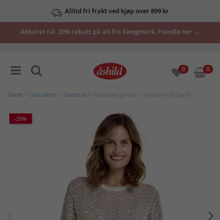
Alltid fri frakt ved kjøp over 899 kr
Akkurat nå: 20% rabatt på alt fra Swegmark. Handle her →
0
0
Dame
>
Overdeler
>
Gensere
> Mønstret genser i myk bomull Sigrid
-25%