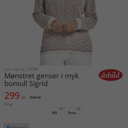
Åshild
Art. nr: 210799
Mønstret genser i myk
bomull Sigrid
299
kr
398 kr
Farge
Blå
Rosa
Måletabell