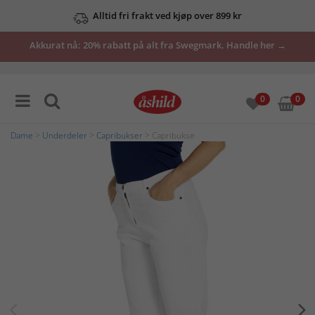
Alltid fri frakt ved kjøp over 899 kr
Akkurat nå: 20% rabatt på alt fra Swegmark. Handle her →
0
0
Dame
>
Underdeler
>
Capribukser
> Capribukse