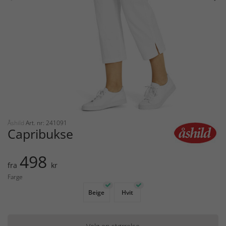
Åshild
Art. nr: 241091
Capribukse
498
fra
kr
Farge
Beige
Hvit