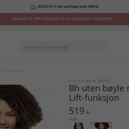
Alltid fri frakt ved kjøp over 899 kr
Se våre tilbud her
Akkurat nå: 20% rabatt på alt fra Swegmark. Handle her →
 Lift-funksjon
Glamorise
Art. nr: 260313
Bh uten bøyle
Lift-funksjon
519
kr
Farge