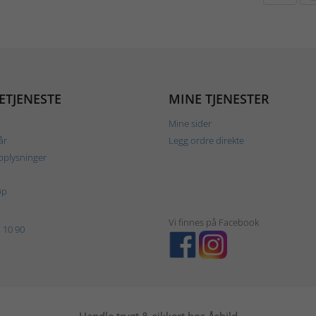
ETJENESTE
MINE TJENESTER
Mine sider
år
Legg ordre direkte
plysninger
øp
Vi finnes på Facebook
 10 90