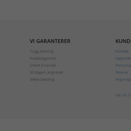
VI GARANTERER
KUND
Trygg levering
Kontakt
Kvalitetsgaranti
Kjøpsvilk
Enkelt å handle
Personop
30 dagers angrerett
Returer
Sikker betaling
Angre kj
Tel:
69 21