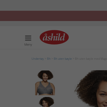
Meny
Undertøy
>
Bh
>
Bh uten bøyle
> Bh uten bøyle med Magic