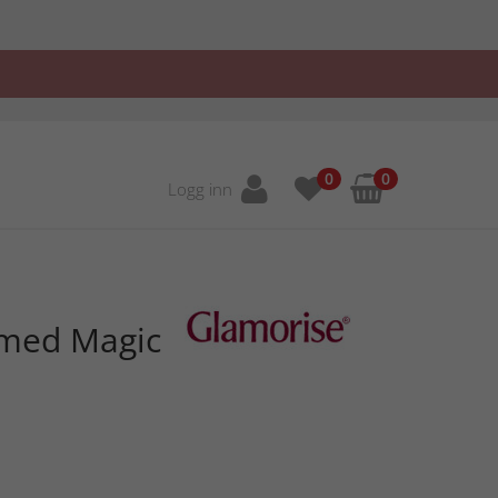
0
0
Logg inn
 med Magic