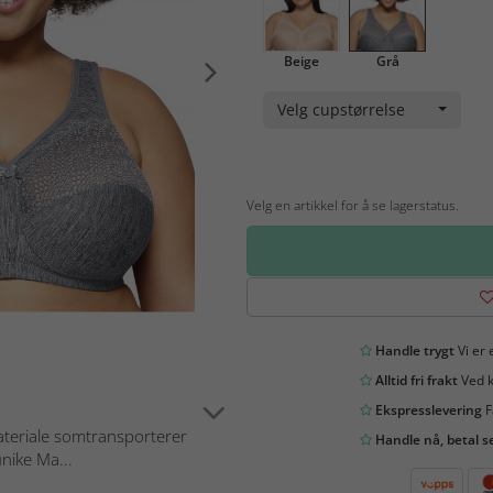
Beige
Grå
Velg cupstørrelse
Velg en artikkel for å se lagerstatus.
Handle trygt
Vi er 
Alltid fri frakt
Ved k
Ekspresslevering
F
ateriale somtransporterer
Handle nå, betal s
nike Ma...