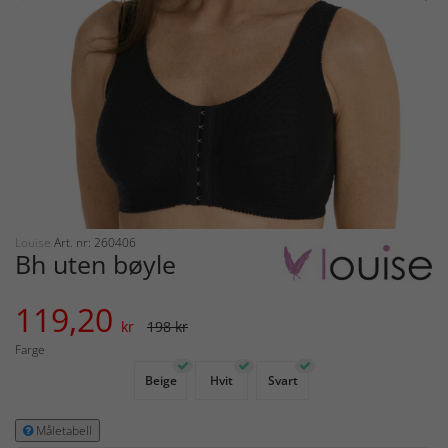
Louise
Art. nr: 260406
Bh uten bøyle
119,20
kr
198 kr
Farge
Beige
Hvit
Svart
Måletabell