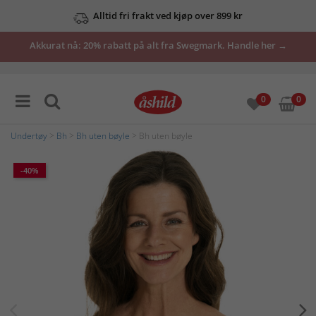
Alltid fri frakt ved kjøp over 899 kr
Akkurat nå: 20% rabatt på alt fra Swegmark. Handle her →
0
0
Undertøy
>
Bh
>
Bh uten bøyle
> Bh uten bøyle
-40%