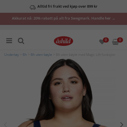
Alltid fri frakt ved kjøp over 899 kr
Akkurat nå: 20% rabatt på alt fra Swegmark. Handle her →
0
0
Undertøy
>
Bh
>
Bh uten bøyle
> Bh uten bøyle med Magic Lift-funksjon