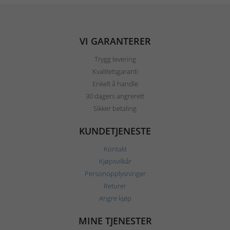
VI GARANTERER
Trygg levering
Kvalitetsgaranti
Enkelt å handle
30 dagers angrerett
Sikker betaling
KUNDETJENESTE
Kontakt
Kjøpsvilkår
Personopplysninger
Returer
Angre kjøp
MINE TJENESTER