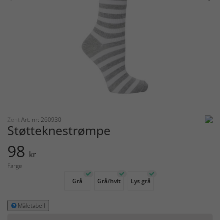
Zent
Art. nr: 260930
Støtteknestrømpe
98
kr
Farge
Grå
Grå/hvit
Lys grå
Måletabell