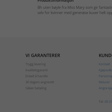
Produktinformasjon
Bh uten bøyle fra Miss Mary som gir fantastisk
selv for kvinner med generøse kuver helt opp t
VI GARANTERER
KUND
Trygg levering
Kontakt
Kvalitetsgaranti
Kjøpsvilk
Enkelt å handle
Personop
30 dagers angrerett
Returer
Sikker betaling
Angre kj
Tel:
69 21