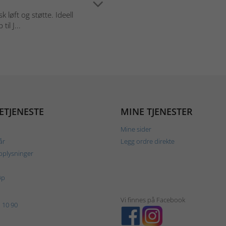
 løft og støtte. Ideell
il J...
ETJENESTE
MINE TJENESTER
Mine sider
år
Legg ordre direkte
plysninger
øp
Vi finnes på Facebook
 10 90