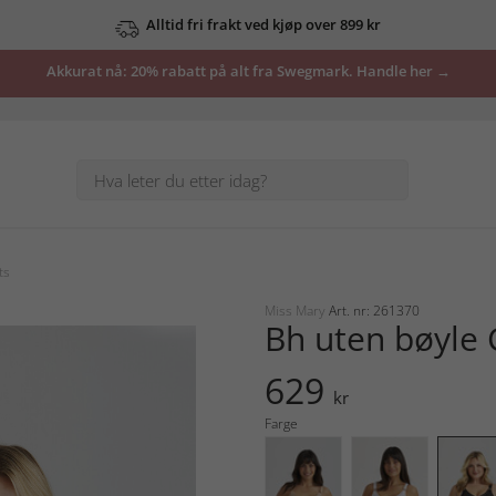
Alltid fri frakt ved kjøp over 899 kr
Akkurat nå: 20% rabatt på alt fra Swegmark. Handle her →
ts
Miss Mary
Art. nr: 261370
Bh uten bøyle 
629
kr
Farge