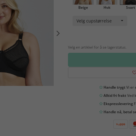
Beige
Hvit
Svart
Velg cupstørrelse
Velg en artikkel for å se lagerstatus.
Handle trygt
Vi er 
Alltid fri frakt
Ved k
Ekspresslevering
F
Handle nå, betal s