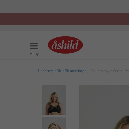
Meny
Undertøy
>
Bh
>
Bh uten bøyle
> Bh uten bøyle Cotton Do