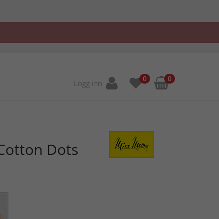
0
0
Logg inn
Cotton Dots