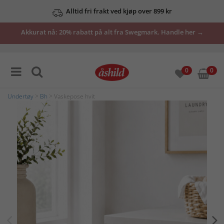
Alltid fri frakt ved kjøp over 899 kr
Akkurat nå: 20% rabatt på alt fra Swegmark. Handle her →
0
0
Undertøy
>
Bh
> Vaskepose hvit