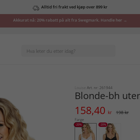
Alltid fri frakt ved kjøp over 899 kr
Akkurat nå: 20% rabatt på alt fra Swegmark. Handle her →
Louise
Art. nr: 261944
Blonde-bh ute
158,40
kr
198 kr
Farge
-20%
-20%