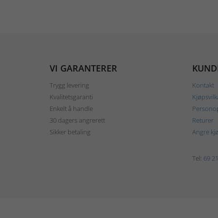
VI GARANTERER
KUND
Trygg levering
Kontakt
Kvalitetsgaranti
Kjøpsvilk
Enkelt å handle
Personop
30 dagers angrerett
Returer
Sikker betaling
Angre kj
Tel:
69 21