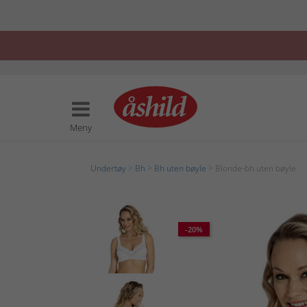
Meny
Undertøy
>
Bh
>
Bh uten bøyle
> Blonde-bh uten bøyle
-20%