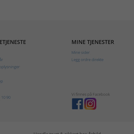
ETJENESTE
MINE TJENESTER
Mine sider
år
Legg ordre direkte
plysninger
øp
Vi finnes på Facebook
 10 90