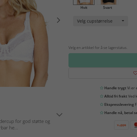
Hvit
Svart
Velg cupstørrelse
Velg en artikkel for å se lagerstatus.
Handle trygt
Vi er 
Alltid fri frakt
Ved k
Ekspresslevering
F
Handle nå, betal s
ndercup for god støtte og
bar he...