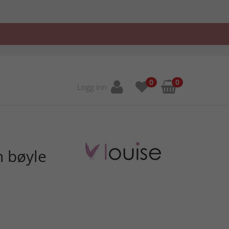
0
0
Logg inn
n bøyle