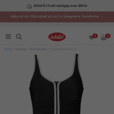
Alltid fri frakt ved kjøp over 899 kr
Akkurat nå: 20% rabatt på alt fra Swegmark. Handle her →
0
0
Dame
>
Badetøy
>
Badedrakter
> Badedrakt Marlene