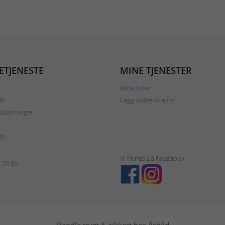
ETJENESTE
MINE TJENESTER
Mine sider
år
Legg ordre direkte
plysninger
øp
Vi finnes på Facebook
 10 90