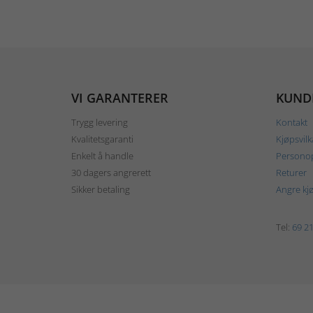
VI GARANTERER
KUND
Trygg levering
Kontakt
Kvalitetsgaranti
Kjøpsvilk
Enkelt å handle
Personop
30 dagers angrerett
Returer
Sikker betaling
Angre kj
Tel:
69 21