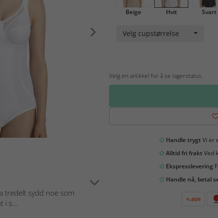
Beige
Hvit
Svart
Velg cupstørrelse
Velg en artikkel for å se lagerstatus.
Handle trygt
Vi er 
Alltid fri frakt
Ved k
Ekspresslevering
F
Handle nå, betal s
ita tredelt sydd noe som
i s...