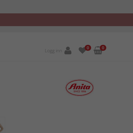
0
0
Logg inn