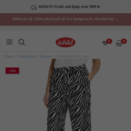
Alltid fri frakt ved kjøp over 899 kr
Akkurat nå: 20% rabatt på alt fra Swegmark. Handle her →
0
0
Dame
>
Underdeler
>
Bukser
> Culottebukse Mirjiam
-33%