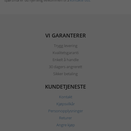
spørsmål er du hjertelig velkommen til å
kontakte oss.
VI GARANTERER
Trygg levering
Kvalitetsgaranti
Enkelt å handle
30 dagers angrerett
Sikker betaling
KUNDETJENESTE
Kontakt
Kjøpsvilkår
Personopplysninger
Returer
Angre kjøp