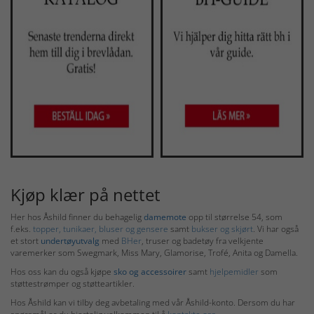
Kjøp klær på nettet
Her hos Åshild finner du behagelig
damemote
opp til størrelse 54, som
f.eks.
topper, tunikaer, bluser og gensere
samt
bukser og skjørt
. Vi har også
et stort
undertøyutvalg
med
BHer
, truser og badetøy fra velkjente
varemerker som Swegmark, Miss Mary, Glamorise, Trofé, Anita og Damella.
Hos oss kan du også kjøpe
sko og accessoirer
samt
hjelpemidler
som
støttestrømper og støtteartikler.
Hos Åshild kan vi tilby deg avbetaling med vår Åshild-konto. Dersom du har